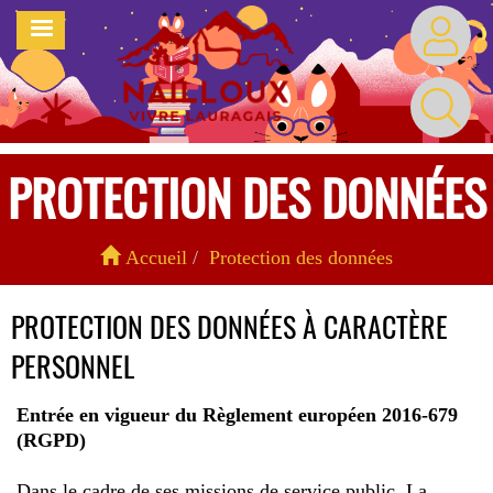
Aller
MENU
au
contenu
principal
PROTECTION DES DONNÉES
Accueil
Protection des données
PROTECTION DES DONNÉES À CARACTÈRE
PERSONNEL
Entrée en vigueur du Règlement européen 2016-679
(RGPD)
Dans le cadre de ses missions de service public, La