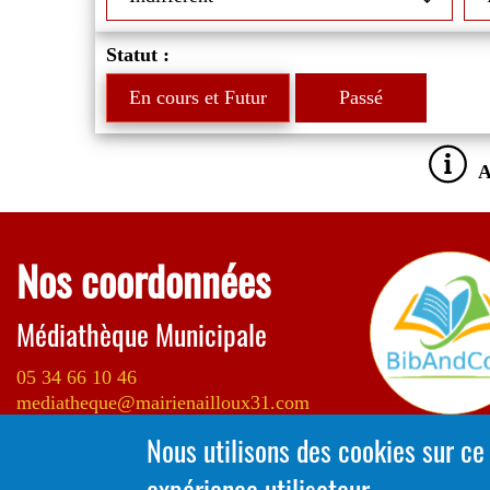
Statut :
En cours et Futur
Passé
A
Nos coordonnées
Médiathèque Municipale
05 34 66 10 46
mediatheque@mairienailloux31.com
Nous utilisons des cookies sur ce
ESCAL, 2 rue Erik Satie
expérience utilisateur