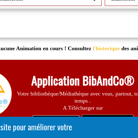
ucune Animation en cours ! Consultez
l'historique
des an
Application BibAndCo®
Votre bibliothèque/Médiathèque avec vous, partout, to
temps .
A Télécharger sur
 site pour améliorer votre