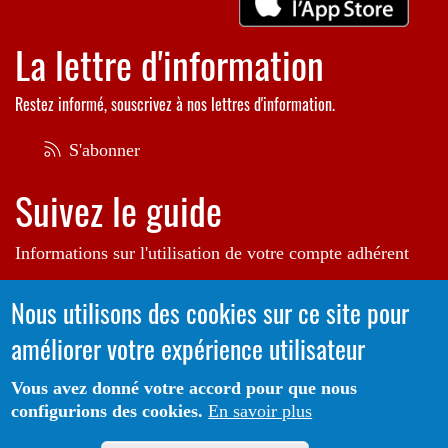
La lettre d'information
Restez informé, souscrivez à nos lettres d'information.
S'abonner
Suivez le guide
Informations sur l'utilisation de votre compte adhérent
Voir le guide
Nous utilisons des cookies sur ce site pour
améliorer votre expérience utilisateur
Autrice de l'illustration en bannière:
Raphaëlle Michaud
Vous avez donné votre accord pour que nous
configurions des cookies.
En savoir plus
Portail CoLibris® - Copyright© 2026 - LOGIQ Systèmes. Tous
Protection des données
Mentions
droits réservés -
-