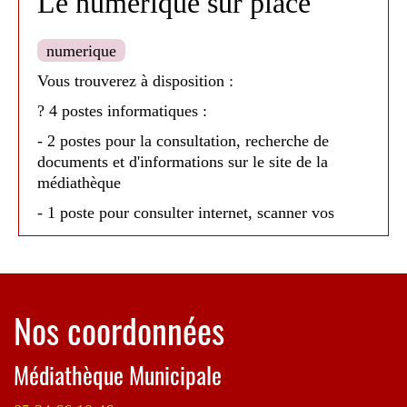
Le numérique sur place
numerique
Vous trouverez à disposition :
? 4 postes informatiques :
- 2 postes pour la consultation, recherche de
documents et d'informations sur le site de la
médiathèque
- 1 poste pour consulter internet, scanner vos
documents et utiliser le traitement de textes
- 1 poste pour l'utilisation seule d'internet
? Possibilité d'imprimer sur place (impressions en
Nos coordonnées
petites quantités)
? Casques à votre disposition pour écouter des
CD's ou visionner un film, à la demande
Médiathèque Municipale