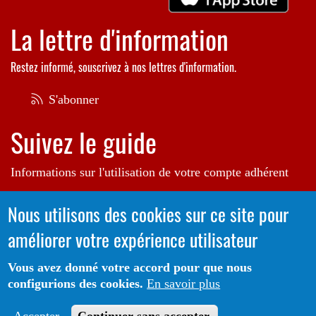
La lettre d'information
Restez informé, souscrivez à nos lettres d'information.
S'abonner
Suivez le guide
Informations sur l'utilisation de votre compte adhérent
Voir le guide
Nous utilisons des cookies sur ce site pour
améliorer votre expérience utilisateur
Autrice de l'illustration en bannière:
Raphaëlle Michaud
Vous avez donné votre accord pour que nous
configurions des cookies.
En savoir plus
Portail CoLibris® - Copyright© 2026 - LOGIQ Systèmes. Tous
Protection des données
Mentions
droits réservés -
-