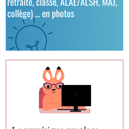
retraite, classe, ALAE/ALSH, MAJ,
collège) ... en photos