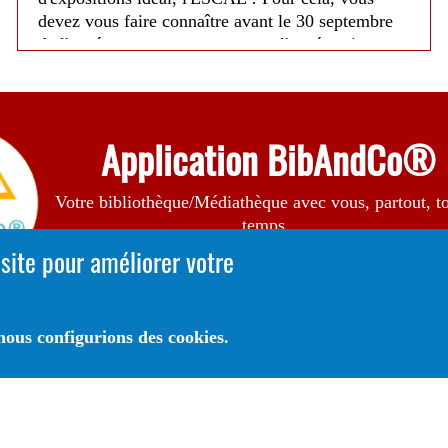
devez vous faire connaître avant le 30 septembre
de l'année en cours pour exposer l'année suivante,
à l'adresse mail suivante :
expoescal@gmail.com
Pour faire acte de candidature, votre demande doit
contenir :
Application BibAndCo®
• Votre nom, vos coordonnées complètes
• Quelques photos de ce que vous souhaitez
Votre bibliothèque/Médiathèque avec vous, partout, to
exposer
temps .
• Un texte d'une dizaine de lignes maximum qui
A Télécharger sur
 site pour améliorer votre
explique votre démarche artistique.
Vous aurez également un aperçu des expositions
en cours en venant nous voir ou en vous rendant
ous configurions des cookies.
sur le site de la médiathèque à "Evénements" !
A vos agendas, à vos pinceaux et à très bientôt !