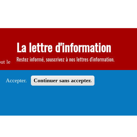
La lettre d'information
Restez informé, souscrivez à nos lettres d'information.
ut le
S'abonner
Accepter.
Continuer sans accepter.
Suivez le guide
Informations sur l'utilisation de votre compte
adhérent
Voir le guide