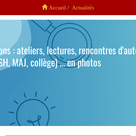
Accueil
Actualités
ns : ateliers, lectures, rencontres d'au
H, MAJ, collège) ... en photos