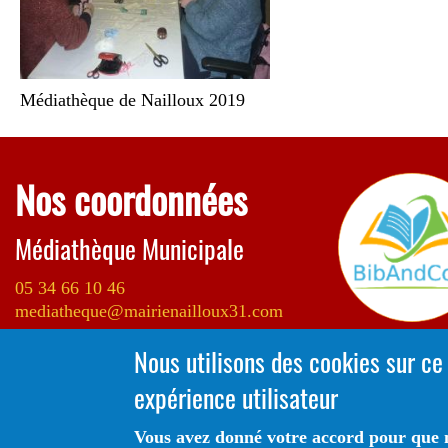
Médiathèque de Nailloux 2019
Nos coordonnées
Médiathèque Municipale
05 34 66 10 46
mediatheque@mairienailloux31.com
Nous utilisons des cookies sur ce
ESCAL, 2 rue Erik Satie
expérience utilisateur
31560 NAILLOUX
Vous avez donné votre accord pour que n