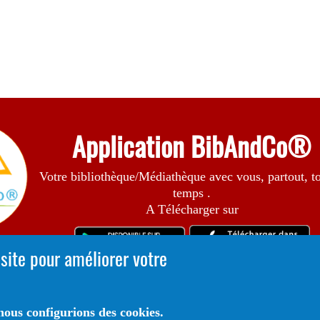
Application BibAndCo®
Votre bibliothèque/Médiathèque avec vous, partout, to
temps .
A Télécharger sur
 site pour améliorer votre
ous configurions des cookies.