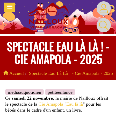
Aller
MENU
au
contenu
principal
SPECTACLE EAU LÀ LÀ ! -
CIE AMAPOLA - 2025
Accueil
Spectacle Eau Là Là ! - Cie Amapola - 2025
mediaauquotidien
petiteenfance
Ce
samedi 22 novembre
, la mairie de Nailloux offrait
le spectacle de la
Cie Amapola
"
Eau là là
" pour les
bébés dans le cadre d'un enfant, un livre.