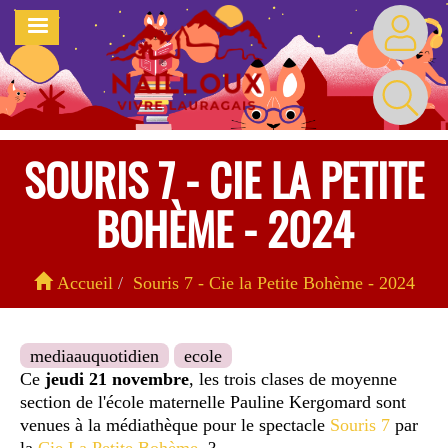
Aller
MENU
au
contenu
principal
SOURIS 7 - CIE LA PETITE
BOHÈME - 2024
Accueil
Souris 7 - Cie la Petite Bohème - 2024
mediaauquotidien
ecole
Ce
jeudi 21 novembre
, les trois clases de moyenne
section de l'école maternelle Pauline Kergomard sont
venues à la médiathèque pour le spectacle
Souris 7
par