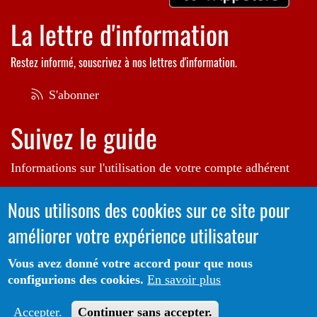
La lettre d'information
Restez informé, souscrivez à nos lettres d'information.
S'abonner
Suivez le guide
Informations sur l'utilisation de votre compte adhérent
Voir le guide
Nous utilisons des cookies sur ce site pour
améliorer votre expérience utilisateur
Autrice de l'illustration en bannière:
Raphaëlle Michaud
Vous avez donné votre accord pour que nous
configurions des cookies.
En savoir plus
Portail CoLibris® - Copyright© 2026 - LOGIQ Systèmes. Tous
Protection des données
Mentions
droits réservés -
-
Accepter.
Continuer sans accepter.