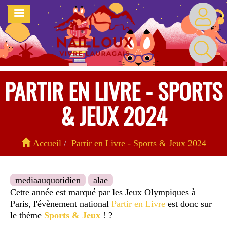
Aller
MENU
au
contenu
principal
PARTIR EN LIVRE - SPORTS
& JEUX 2024
Accueil
Partir en Livre - Sports & Jeux 2024
mediaauquotidien
alae
Cette année est marqué par les Jeux Olympiques à
Paris, l'évènement national
Partir en Livre
est donc sur
le thème
Sports & Jeux
! ?