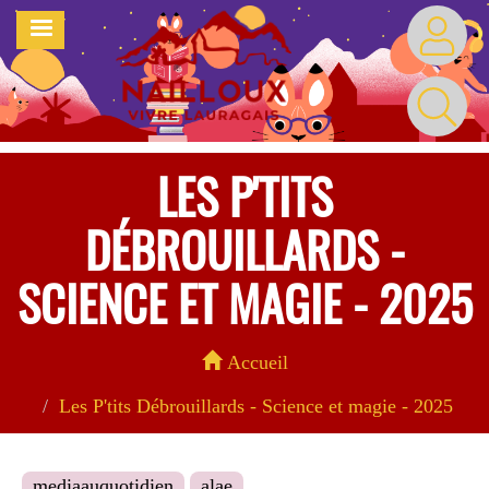
Aller
MENU
au
contenu
principal
LES P'TITS
DÉBROUILLARDS -
SCIENCE ET MAGIE - 2025
Accueil
Les P'tits Débrouillards - Science et magie - 2025
mediaauquotidien
alae