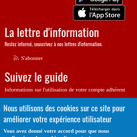
La lettre d'information
Restez informé, souscrivez à nos lettres d'information.
S'abonner
Suivez le guide
Informations sur l'utilisation de votre compte adhérent
Voir le guide
Nous utilisons des cookies sur ce site pour
améliorer votre expérience utilisateur
Autrice de l'illustration en bannière:
Raphaëlle Michaud
Vous avez donné votre accord pour que nous