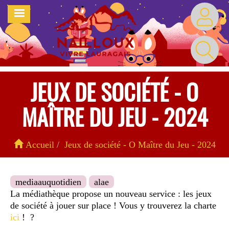
Aller
MENU
au
contenu
principal
JEUX DE SOCIÉTÉ - O
MAÎTRE DU JEU - 2024
Accueil
Jeux de société - O Maître du Jeu - 2024
mediaauquotidien
alae
La médiathèque propose un nouveau service : les jeux
de société à jouer sur place ! Vous y trouverez la charte
ici
! ?