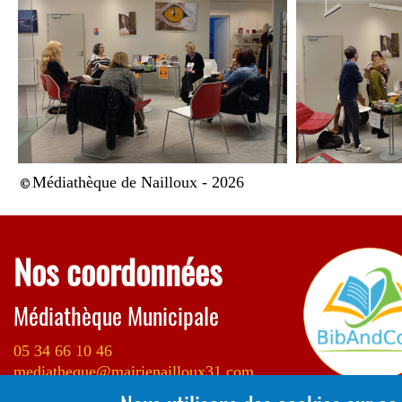
Médiathèque de Nailloux - 2026
Nos coordonnées
Médiathèque Municipale
05 34 66 10 46
mediatheque@mairienailloux31.com