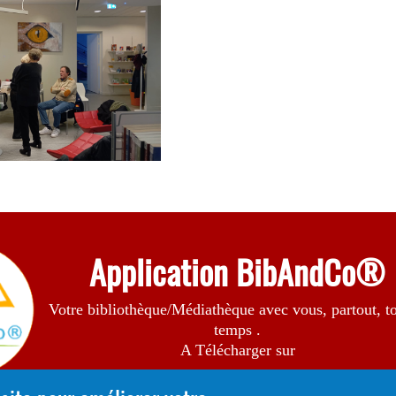
Application BibAndCo®
Votre bibliothèque/Médiathèque avec vous, partout, to
temps .
A Télécharger sur