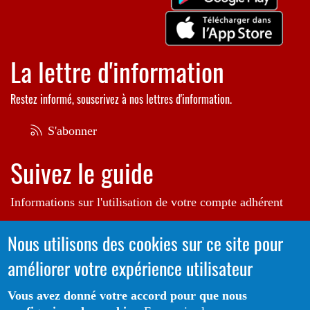
La lettre d'information
Restez informé, souscrivez à nos lettres d'information.
S'abonner
Suivez le guide
Informations sur l'utilisation de votre compte adhérent
Voir le guide
Nous utilisons des cookies sur ce site pour
améliorer votre expérience utilisateur
Autrice de l'illustration en bannière:
Raphaëlle Michaud
Vous avez donné votre accord pour que nous