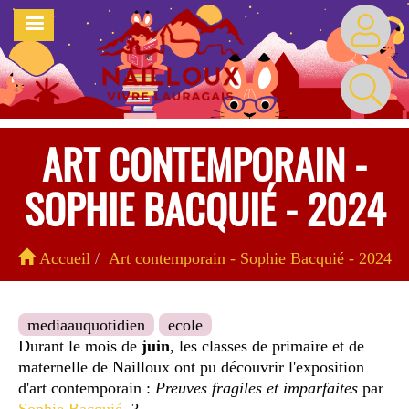
Aller
MENU
au
contenu
principal
ART CONTEMPORAIN -
SOPHIE BACQUIÉ - 2024
Accueil
Art contemporain - Sophie Bacquié - 2024
mediaauquotidien
ecole
Durant le mois de
juin
, les classes de primaire et de
maternelle de Nailloux ont pu découvrir l'exposition
d'art contemporain :
Preuves fragiles et imparfaites
par