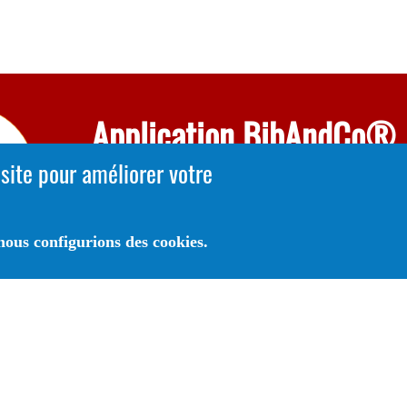
Application BibAndCo®
 site pour améliorer votre
Votre bibliothèque/Médiathèque avec vous, partout, to
temps .
A Télécharger sur
ous configurions des cookies.