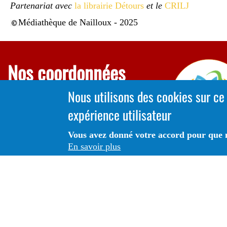
Partenariat avec
la librairie Détours
et le
CRILJ
Médiathèque de Nailloux - 2025
Nos coordonnées
Nous utilisons des cookies sur ce
Médiathèque Municipale
expérience utilisateur
05 34 66 10 46
mediatheque@mairienailloux31.com
Vous avez donné votre accord pour que n
En savoir plus
ESCAL, 2 rue Erik Satie
31560 NAILLOUX