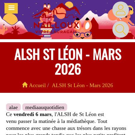
Aller
MENU
au
contenu
principal
ALSH ST LÉON - MARS
2026
Accueil
ALSH St Léon - Mars 2026
alae
mediaauquotidien
Ce
vendredi 6 mars
, l'ALSH de St Léon est
venu passer la matinée à la médiathèque. Tout
commence avec une chasse aux trésors dans les rayons