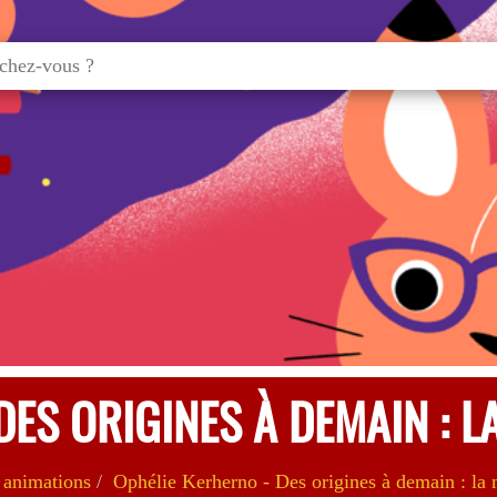
DES ORIGINES À DEMAIN : L
 animations
Ophélie Kerherno - Des origines à demain : la 