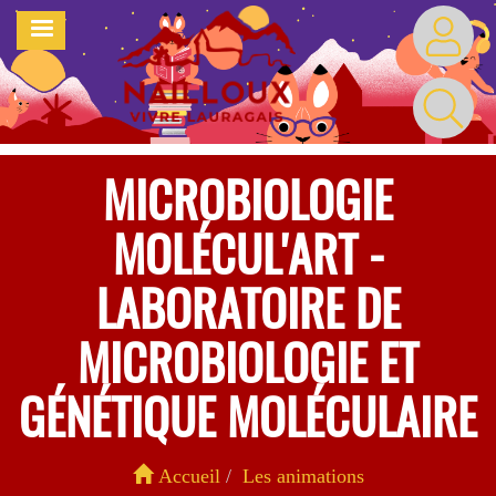
Aller
MENU
au
contenu
principal
MICROBIOLOGIE
MOLÉCUL'ART -
LABORATOIRE DE
MICROBIOLOGIE ET
GÉNÉTIQUE MOLÉCULAIRE
Accueil
Les animations