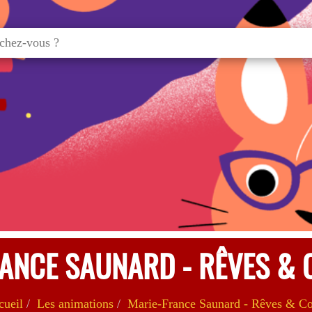
ANCE SAUNARD - RÊVES &
ueil
Les animations
Marie-France Saunard - Rêves & Co