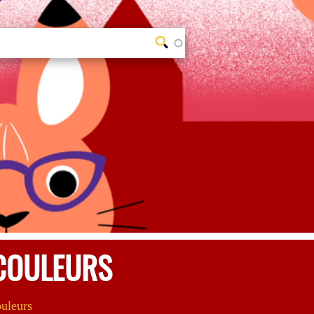
 COULEURS
uleurs