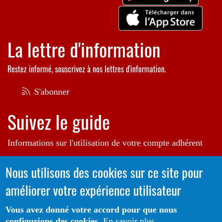
La lettre d'information
Restez informé, souscrivez à nos lettres d'information.
S'abonner
Suivez le guide
Informations sur l'utilisation de votre compte adhérent
Voir le guide
Nous utilisons des cookies sur ce site pour
améliorer votre expérience utilisateur
Autrice de l'illustration en bannière:
Raphaëlle Michaud
Vous avez donné votre accord pour que nous
configurions des cookies.
En savoir plus