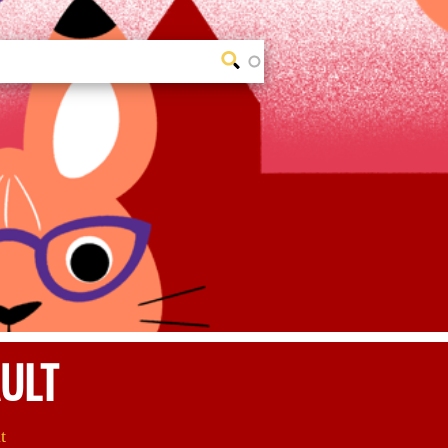
ULT
t