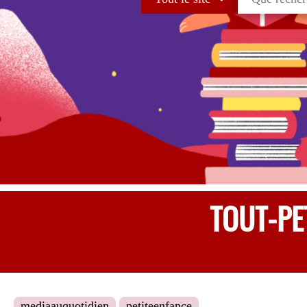
TOUT-PE
mediaauquotidien
petiteenfance