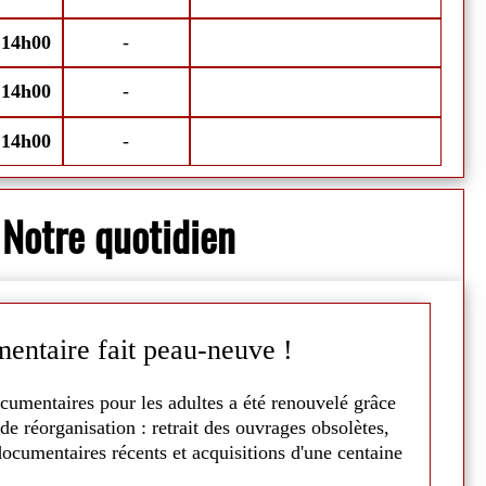
illet ainsi que du 8 au 15 août.
Chaleur dehor
-
14h00
-
M
-
14h00
-
-
14h00
-
S
Notre quotidien
entaire fait peau-neuve !
C
cumentaires pour les adultes a été renouvelé grâce
La
de réorganisation : retrait des ouvrages obsolètes,
5
ocumentaires récents et acquisitions d'une centaine
A 