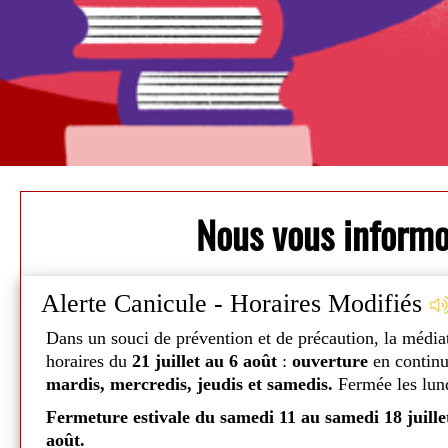
Nous vous inform
Alerte Canicule - Horaires Modifiés
Dans un souci de prévention et de précaution, la média
Fermée: Ouvre Samedi à 08h00
horaires du
21 juillet au 6 août
:
ouverture
en contin
mardis, mercredis, jeudis et samedis.
Fermée les lund
taires
Jour
Matin
Apres-mi
 10
Fermeture estivale du samedi 11 au samedi 18 juille
août.
Mardi
08h00
-
14h00
-