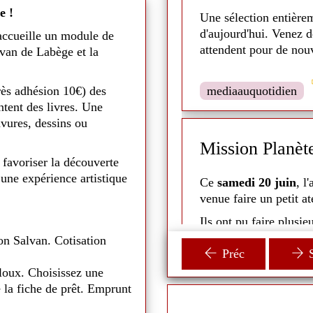
e !
Une sélection entière
oby-Doo et Sammy ainsi que la
d'aujourd'hui. Venez 
accueille un module de
ce. Plus grand, après avoir
attendent pour de nouv
lvan de Labège et la
o et ses amis enquêtent sur un
e du fils de Blue
e 21 mar 2026
 découvrir que Scooby est
rès adhésion 10€) des
mediaauquotidien
omis à un grand destin.
tent des livres. Une
avures, dessins ou
n rond - 2026
Mission Planèt
 favoriser la découverte
 une expérience artistique
 lu des histoires et chansons
Ce
samedi 20 juin
, l
venue faire un petit a
t pu rencontrer Grignotte, un
Ils ont pu faire plusie
: découpage, découvert
on Salvan. Cotisation
Préc
S
i voulaient tous les caresser
Les animateurs ont aus
loux. Choisissez une
plus en détail l'espace
 la fiche de prêt. Emprunt
écaires sont allées à la
Un moment parent-enfan