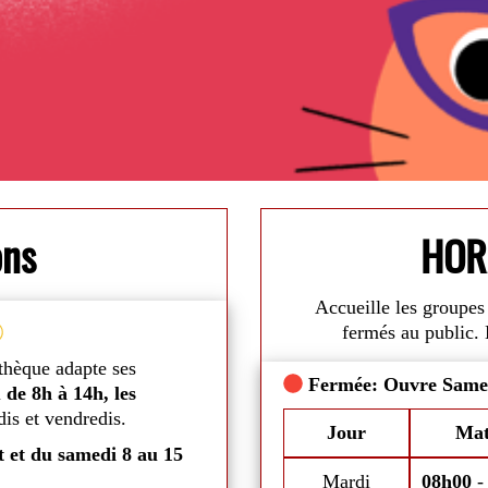
ons
HOR
Accueille les groupes 
Vacances d'été
fermés au public. 
thèque adapte ses
Du
mardi 7 juillet au samedi 29 
Fermée: Ouvre Same
u
de 8h à 14h, les
mardis, mercredis, jeudis et sam
is et vendredis.
aux conditions climatiques.
di
Commentaires
Jour
Mat
t et du samedi 8 au 15
Mais bonne nouvelle, vous pourrez 
DVDs durant toute cette période.
Mardi
08h00