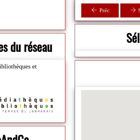
animateur ! 🛩
Préc
S
Sé
es du réseau
ibliothèques et
ibAndCo