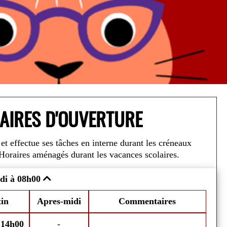
AIRES D'OUVERTURE
et effectue ses tâches en interne durant les créneaux
Alerte Can
Horaires aménagés durant les vacances scolaires.
août
, votre médiathèque sera ouverte les
Dans un souci 
di à 08h00
Fe
edis.
Nos horaires seront adaptés
horaires du
21 
mardis, mercr
in
Apres-midi
Commentaires
emprunter jusqu'à 10 livres, 10 CDs, et 10
Fermeture est
août.
-
14h00
-