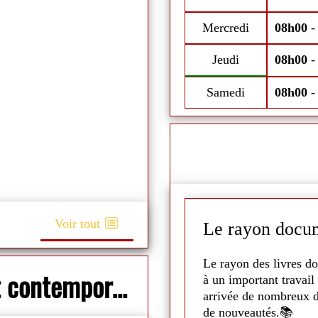
Fermeture estivale du 11 au 18 ju
Mercredi
08h00
Jeudi
08h00
Samedi
08h00
Voir tout
Le rayon docum
it la projection de
Scooby
Le rayon des livres do
Nouveau : Prêt d'oeuvres d'art contemporain
illoux ont pu en profiter ! 🐶
à un important travail 
arrivée de nombreux d
s les plus jeunes ont pu le
de nouveautés.📚