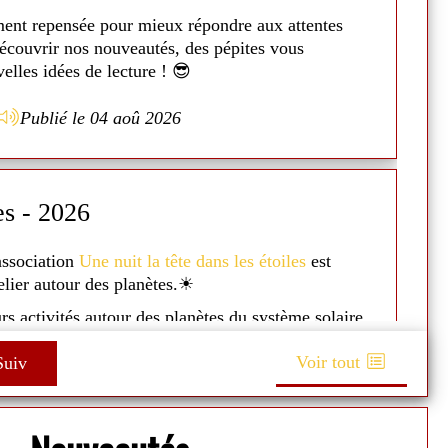
ex
ment repensée pour mieux répondre aux attentes
N
découvrir nos nouveautés, des pépites vous
Il
elles idées de lecture ! 😎
co
En
Publié le 04 aoû 2026
a
E
es - 2026
A
'association
Une nuit la tête dans les étoiles
est
Du
telier autour des planètes.☀
J
s
urs activités autour des planètes du système solaire
e de l'espace avec des lunettes spécifiques...☄
Le
Voir tout
uiv
se
si présenté un petit power point pour expliquer
 et les planètes ! 🌌
Un
t très apprécié ! 👨‍👩‍👧‍👦