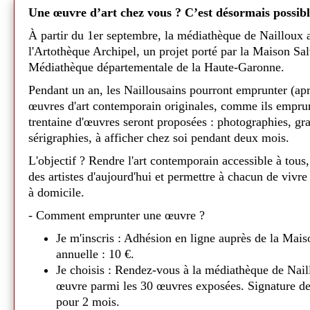
découvrir et l'ont adoré.🐕
yageant
Une œuvre d’art chez vous ? C’est désormais possibl
L'intrigue raconte la rencontre entre Sco
À partir du 1er septembre, la médiathèque de Nailloux 
ion ne
fondation du
S
cooby-Gang dans leur enfan
l'Artothèque Archipel, un projet porté par la Maison Sa
vécu une multitude d'aventures, Scooby-Do
Médiathèque départementale de la Haute-Garonne.
complot mené par le vil Satanas avec l'aid
out en
Publié l
1 juin
Falcon et Dynomutt. Ils vont par ailleurs
Pendant un an, les Naillousains pourront emprunter (ap
mediaauquotidien
alae
précié
porteur d'un lourd héritage et qu'il est pr
œuvres d'art contemporain originales, comme ils emprun
trentaine d'œuvres seront proposées : photographies, gr
Un moment très apprécié des enfants ! 😊
 !😀
sérigraphies, à afficher chez soi pendant deux mois.
Tapis de lecture - Mon jardi
ue
L'objectif ? Rendre l'art contemporain accessible à tous,
des artistes d'aujourd'hui et permettre à chacun de vivre
Ce
lundi 23 février,
Béatrice et Sylvie ont
èque a mis
à domicile.
autour du tapis "Mon jardin rond" 🍀
- Comment emprunter une œuvre ?
Deux séances de lectures où les enfants on
ur des
petit lapin en marionnette. 🐰
Je m'inscris : Adhésion en ligne auprès de la Mais
age et
annuelle : 10 €.
Grignotte a fait fureur auprès des petits qu
Médiathèque de Nailloux - 2026
Je choisis : Rendez-vous à la médiathèque de Nail
! Un moment d'une grande tendresse !
es trois
œuvre parmi les 30 œuvres exposées. Signature de
Durant le mois de
mars
, nos deux biblioth
u féminin
.
pour 2 mois.