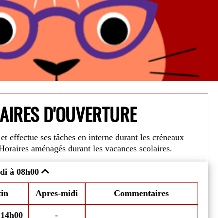
AIRES D'OUVERTURE
et effectue ses tâches en interne durant les créneaux
Alerte Can
Horaires aménagés durant les vacances scolaires.
août
, votre médiathèque sera ouverte les
Dans un souci 
di à 08h00
Fe
edis.
Nos horaires seront adaptés
horaires du
21 
mardis, mercr
in
Apres-midi
Commentaires
emprunter jusqu'à 10 livres, 10 CDs, et 10
Fermeture est
août.
-
14h00
-