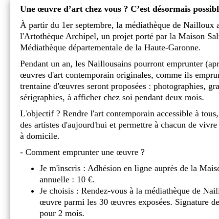
découvrir et l'ont adoré.🐕
yageant
Une œuvre d’art chez vous ? C’est désormais possibl
L'intrigue raconte la rencontre entre Sco
À partir du 1er septembre, la médiathèque de Nailloux 
ion ne
fondation du
S
cooby-Gang dans leur enfan
l'Artothèque Archipel, un projet porté par la Maison Sa
vécu une multitude d'aventures, Scooby-Do
Médiathèque départementale de la Haute-Garonne.
complot mené par le vil Satanas avec l'aid
out en
Publié l
1 juin
Falcon et Dynomutt. Ils vont par ailleurs
Pendant un an, les Naillousains pourront emprunter (ap
mediaauquotidien
alae
précié
porteur d'un lourd héritage et qu'il est pr
œuvres d'art contemporain originales, comme ils emprun
trentaine d'œuvres seront proposées : photographies, gr
Un moment très apprécié des enfants ! 😊
 !😀
sérigraphies, à afficher chez soi pendant deux mois.
Tapis de lecture - Mon jardi
ue
L'objectif ? Rendre l'art contemporain accessible à tous,
des artistes d'aujourd'hui et permettre à chacun de vivre
Ce
lundi 23 février,
Béatrice et Sylvie ont
èque a mis
à domicile.
autour du tapis "Mon jardin rond" 🍀
- Comment emprunter une œuvre ?
Deux séances de lectures où les enfants on
ur des
petit lapin en marionnette. 🐰
Je m'inscris : Adhésion en ligne auprès de la Mais
age et
annuelle : 10 €.
Grignotte a fait fureur auprès des petits qu
Médiathèque de Nailloux - 2026
Je choisis : Rendez-vous à la médiathèque de Nail
! Un moment d'une grande tendresse !
es trois
œuvre parmi les 30 œuvres exposées. Signature de
Durant le mois de
mars
, nos deux biblioth
u féminin
.
pour 2 mois.