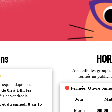
ons
HOR
Accueille les groupes 
Vacances d'été
fermés au public. 
thèque adapte ses
Du
mardi 7 juillet au samedi 29 
Fermée: Ouvre Same
u
de 8h à 14h, les
mardis, mercredis, jeudis et sam
is et vendredis.
aux conditions climatiques.
di
Commentaires
Jour
Mat
t et du samedi 8 au 15
Mais bonne nouvelle, vous pourrez 
DVDs durant toute cette période.
Mardi
08h00