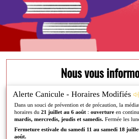
Nous vous inform
Alerte Canicule - Horaires Modifiés
Dans un souci de prévention et de précaution, la média
Fermée: Ouvre Samedi à 08h00
horaires du
21 juillet au 6 août
:
ouverture
en contin
mardis, mercredis, jeudis et samedis.
Fermée les lund
taires
Jour
Matin
Apres-mi
 10
Fermeture estivale du samedi 11 au samedi 18 juille
août.
Mardi
08h00
-
14h00
-