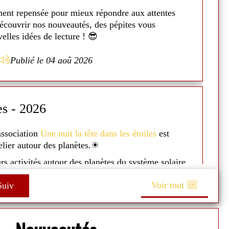
ex
ment repensée pour mieux répondre aux attentes
N
découvrir nos nouveautés, des pépites vous
Il
elles idées de lecture ! 😎
co
En
Publié le 04 aoû 2026
a
E
es - 2026
A
'association
Une nuit la tête dans les étoiles
est
Du
telier autour des planètes.☀
J
s
urs activités autour des planètes du système solaire
e de l'espace avec des lunettes spécifiques...☄
Le
Voir tout
uiv
se
si présenté un petit power point pour expliquer
 et les planètes ! 🌌
Un
t très apprécié ! 👨‍👩‍👧‍👦