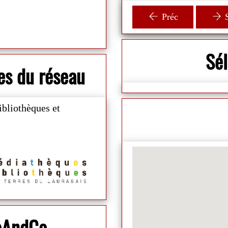
animateur ! 🛩
Préc
S
Sé
es du réseau
ibliothèques et
ibAndCo