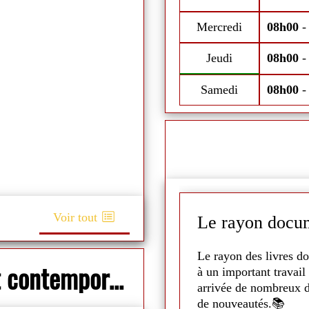
Fermeture estivale du 11 au 18 ju
Mercredi
08h00
Jeudi
08h00
Samedi
08h00
Voir tout
Le rayon docum
it la projection de
Scooby
Le rayon des livres do
Nouveau : Prêt d'oeuvres d'art contemporain
illoux ont pu en profiter ! 🐶
à un important travail 
arrivée de nombreux d
s les plus jeunes ont pu le
de nouveautés.📚