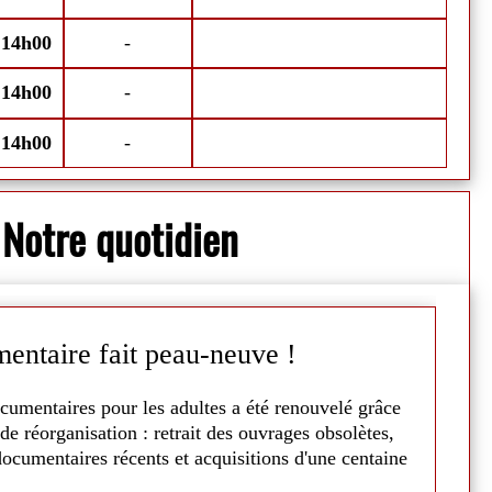
illet ainsi que du 8 au 15 août.
Chaleur dehor
-
14h00
-
M
-
14h00
-
-
14h00
-
S
Notre quotidien
entaire fait peau-neuve !
C
cumentaires pour les adultes a été renouvelé grâce
La
de réorganisation : retrait des ouvrages obsolètes,
5
ocumentaires récents et acquisitions d'une centaine
A 