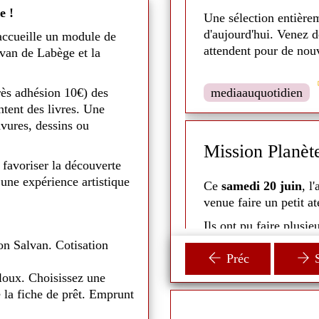
e !
Une sélection entière
oby-Doo et Sammy ainsi que la
d'aujourd'hui. Venez 
accueille un module de
ce. Plus grand, après avoir
attendent pour de nouv
lvan de Labège et la
o et ses amis enquêtent sur un
e du fils de Blue
e 21 mar 2026
 découvrir que Scooby est
rès adhésion 10€) des
mediaauquotidien
omis à un grand destin.
tent des livres. Une
avures, dessins ou
n rond - 2026
Mission Planèt
 favoriser la découverte
 une expérience artistique
 lu des histoires et chansons
Ce
samedi 20 juin
, l
venue faire un petit a
t pu rencontrer Grignotte, un
Ils ont pu faire plusie
: découpage, découvert
on Salvan. Cotisation
Préc
S
i voulaient tous les caresser
Les animateurs ont aus
loux. Choisissez une
plus en détail l'espace
 la fiche de prêt. Emprunt
écaires sont allées à la
Un moment parent-enfan